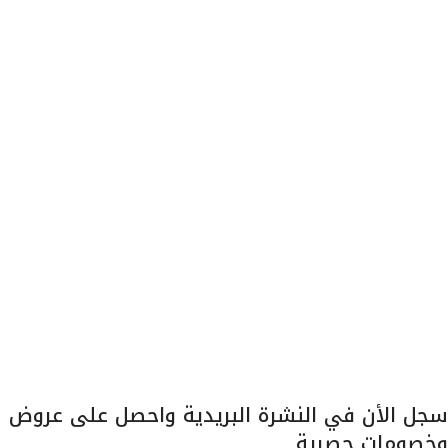
روابط مفيدة
> المدونة
> سياسة الاستبدال والاسترجاع
> معلومات الشحن والتوصيل
> الخصوصية
> شروط الاستخدام
> الأسئلة المتكررة
> عن ديجيتال دكتور
خدمة العملاء
> اتصل بنا
> ارجاع الطلب
> طلبيات الجملة
سجل الأن في النشرة البريدية واحصل على عروض
وخصومات حصرية