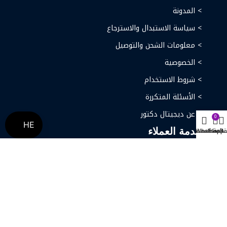
> المدونة
> سياسة الاستبدال والاسترجاع
> معلومات الشحن والتوصيل
> الخصوصية
> شروط الاستخدام
> الأسئلة المتكررة
> عن ديجيتال دكتور
0
HE
خدمة العملاء
قائمة
السلة
Whatsapp
المفضلة
> اتصل بنا
> ارجاع الطلب
> طلبيات الجملة
سجل الأن في النشرة البريدية واحصل على عروض
وخصومات حصرية