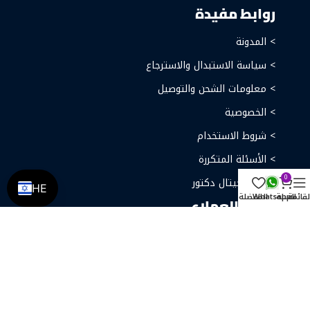
روابط مفيدة
> المدونة
> سياسة الاستبدال والاسترجاع
> معلومات الشحن والتوصيل
> الخصوصية
> شروط الاستخدام
> الأسئلة المتكررة
0
> عن ديجيتال دكتور
HE
لقائمة
السلة
Whatsapp
المفضلة
خدمة العملاء
> اتصل بنا
> ارجاع الطلب
> طلبيات الجملة
سجل الأن في النشرة البريدية واحصل على عروض