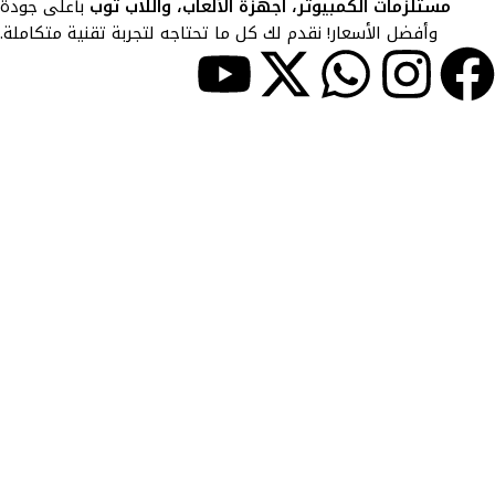
مستلزمات الكمبيوتر، أجهزة الألعاب، واللاب توب
بأعلى جودة
وأفضل الأسعار! نقدم لك كل ما تحتاجه لتجربة تقنية متكاملة.
حسابي
> حسابي
> المفضلة
> المقارنات
روابط مفيدة
> المدونة
> سياسة الاستبدال والاسترجاع
> معلومات الشحن والتوصيل
> الخصوصية
> شروط الاستخدام
> الأسئلة المتكررة