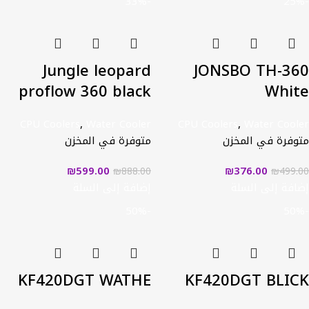
-33%
-25%
Jungle leopard
JONSBO TH-360
proflow 360 black
White
CPU Coolers
,
Water Cooler
CPU Coolers
,
Water Cooler
متوفرة في المخزن
متوفرة في المخزن
₪
599.00
₪
376.00
₪
888.00
₪
499.00
إضافة إلى السلة
إضافة إلى السلة
-50%
-50%
KF420DGT WATHE
KF420DGT BLICK