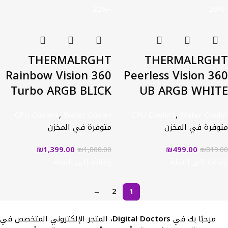
-22%
-39%
THERMALRGHT
THERMALRGHT
Rainbow Vision 360
Peerless Vision 360
Turbo ARGB BLICK
UB ARGB WHITE
CPU Coolers
,
Water Cooler
CPU Coolers
,
Water Cooler
متوفرة في المخزن
متوفرة في المخزن
₪
1,399.00
₪
499.00
₪
1,800.00
₪
819.00
إضافة إلى السلة
إضافة إلى السلة
→
2
1
مرحبًا بك في
Digital Doctors
، المتجر الإلكتروني المتخصص في