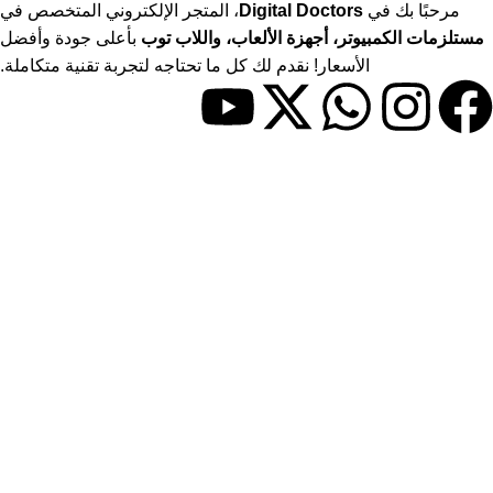
مرحبًا بك في
Digital Doctors
، المتجر الإلكتروني المتخصص في
مستلزمات الكمبيوتر، أجهزة الألعاب، واللاب توب
بأعلى جودة وأفضل
الأسعار! نقدم لك كل ما تحتاجه لتجربة تقنية متكاملة.
حسابي
> حسابي
> المفضلة
> المقارنات
روابط مفيدة
> المدونة
> سياسة الاستبدال والاسترجاع
> معلومات الشحن والتوصيل
> الخصوصية
> شروط الاستخدام