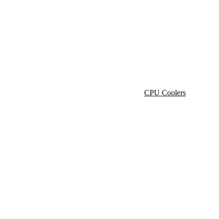
Cooler Master
CPU Coolers
AIR Cooler