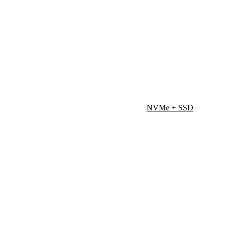
AMD Motherboard
NVMe + SSD
KINGSTON