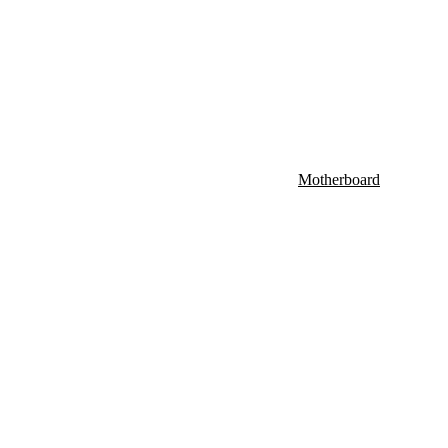
AMD Radeon
Motherboard
Intel Motherboard