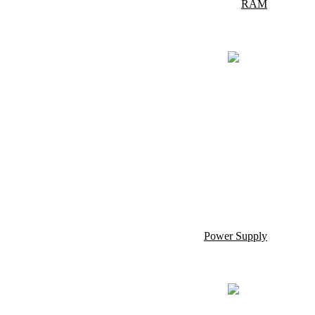
RAM
CORSAIR
KINGSTON FURY
Power Supply
Corsair