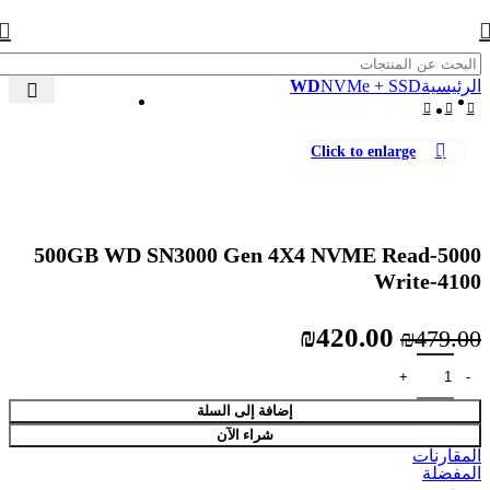
WD
NVMe + SSD
الرئيسية
Click to enlarge
-12%
500GB WD SN3000 Gen 4X4 NVME Read-5000
Write-4100
السعر
السعر
₪
420.00
₪
479.00
الأصلي
الحالي
هو:
هو:
إضافة إلى السلة
₪420.00.
₪479.00.
شراء الآن
المقارنات
المفضلة