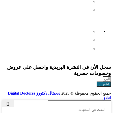
> الأسئلة المتكررة
> عن ديجيتال دكتور
خدمة العملاء
> اتصل بنا
> ارجاع الطلب
> طلبيات الجملة
سجل الأن في النشرة البريدية واحصل على عروض
وخصومات حصرية
اشتراك
جميع الحقوق محفوظة © 2025
ديجيتال دكتورز Digital Doctorss
اغلاق