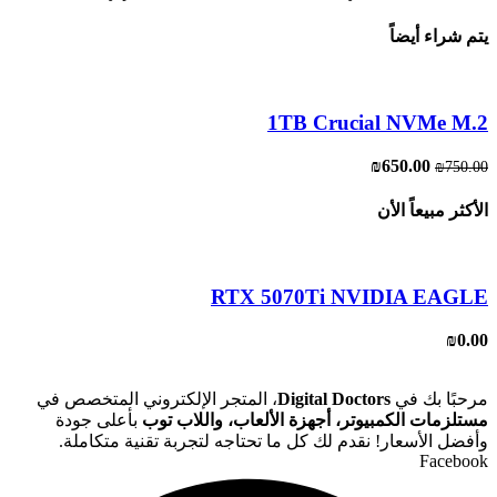
يتم شراء أيضاً
1TB Crucial NVMe M.2
السعر
650.00
₪
السعر
₪
750.00
الأصلي
الحالي
هو:
هو:
الأكثر مبيعاً الأن
₪650.00.
₪750.00.
RTX 5070Ti NVIDIA EAGLE
₪
0.00
مرحبًا بك في
Digital Doctors
، المتجر الإلكتروني المتخصص في
مستلزمات الكمبيوتر، أجهزة الألعاب، واللاب توب
بأعلى جودة
وأفضل الأسعار! نقدم لك كل ما تحتاجه لتجربة تقنية متكاملة.
Facebook