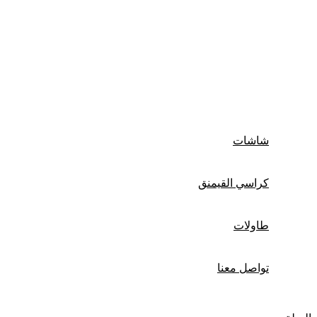
ماوس باد
شاشات
كراسي القيمنق
طاولات
تواصل معنا