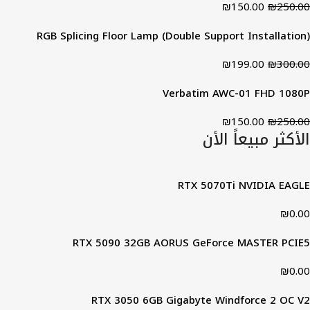
₪
150.00
₪
250.00
RGB Splicing Floor Lamp (Double Support Installation)
₪
199.00
₪
300.00
Verbatim AWC-01 FHD 1080P
₪
150.00
₪
250.00
الأكثر مبيعاً الأن
RTX 5070Ti NVIDIA EAGLE
₪
0.00
RTX 5090 32GB AORUS GeForce MASTER PCIE5
₪
0.00
RTX 3050 6GB Gigabyte Windforce 2 OC V2