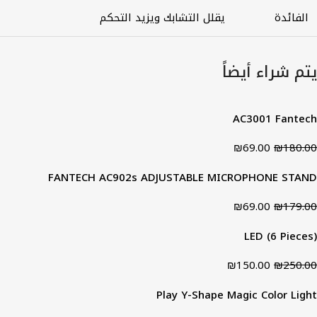
الفائدة
يقلل التشابك ويزيد التحكم
يتم شراء أيضاً
AC3001 Fantech
₪
69.00
₪
180.00
FANTECH AC902s ADJUSTABLE MICROPHONE STAND
₪
69.00
₪
179.00
LED (6 Pieces)
₪
150.00
₪
250.00
Play Y-Shape Magic Color Light