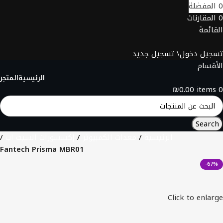
0
المفضلة
0
المقارنات
القائمة
تسجيل دخول\ تسجيل جديد
الأقسام
الرئيسية
المتجر
₪
0.00
items
0
Search
الرئيسية
معدات الكمبيوتر
إكسسورات السيت اب
Fantech Prisma MBR01
-67%
Click to enlarge