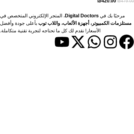
₪
420.00
₪
479.00
مرحبًا بك في
Digital Doctors
، المتجر الإلكتروني المتخصص في
مستلزمات الكمبيوتر، أجهزة الألعاب، واللاب توب
بأعلى جودة وأفضل
الأسعار! نقدم لك كل ما تحتاجه لتجربة تقنية متكاملة.
حسابي
> حسابي
> المفضلة
> المقارنات
روابط مفيدة
> المدونة
> سياسة الاستبدال والاسترجاع
> معلومات الشحن والتوصيل
> الخصوصية