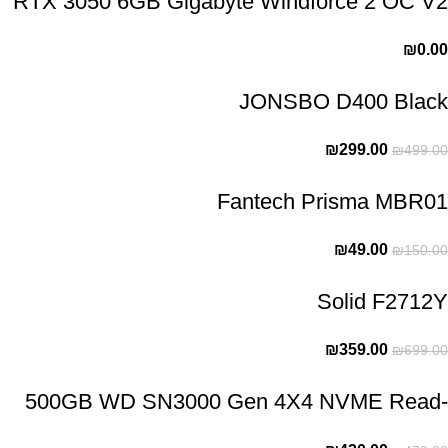
RTX 3050 6GB Gigabyte Windforce 2 OC V2
₪
0.00
JONSBO D400 Black
₪
299.00
₪
499.00
Fantech Prisma MBR01
₪
49.00
₪
150.00
Solid F2712Y
₪
359.00
₪
699.00
500GB WD SN3000 Gen 4X4 NVME Read-
5000 Write-4100