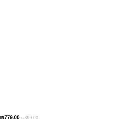
₪
779.00
₪
899.00