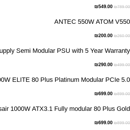
₪
549.00
₪
789.00
ANTEC 550W ATOM V550
₪
200.00
₪
260.00
pply Semi Modular PSU with 5 Year Warranty
₪
290.00
₪
499.00
W ELITE 80 Plus Platinum Modular PCIe 5.0
₪
699.00
₪
899.00
sair 1000W ATX3.1 Fully modular 80 Plus Gold
₪
699.00
₪
899.00