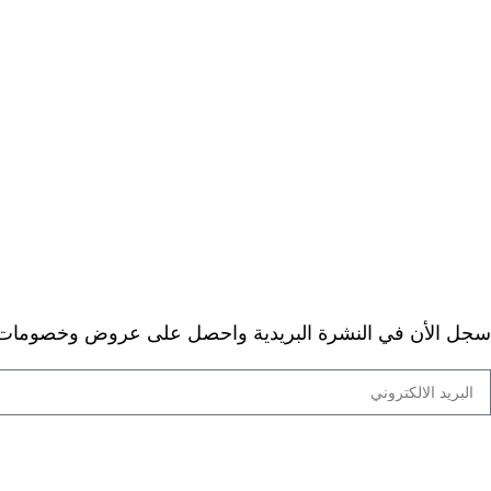
> معلومات الشحن والتوصيل
> الخصوصية
> شروط الاستخدام
> الأسئلة المتكررة
> عن ديجيتال دكتور
خدمة العملاء
> اتصل بنا
> ارجاع الطلب
> طلبيات الجملة
سجل الأن في النشرة البريدية واحصل على عروض وخصومات