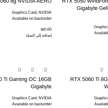
060 8g NVIDIA AERO
RTX 5050 WindFor
Gigabyte Ge
Graphics Card
,
NVIDIA
Available on backorder
Graphic
₪
0.00
Availab
إضافة إلى السلة
0 Ti Gaming OC 16GB
RTX 5060 Ti 8G
Gigabyte
W
Graphics Card
,
NVIDIA
Graphic
Available on backorder
Availab