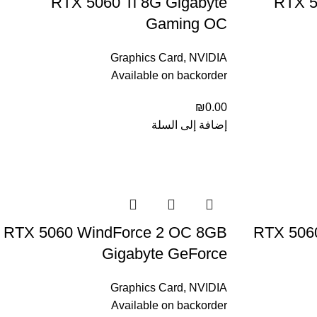
RTX 5060 Ti 8G Gigabyte
RTX 5
Gaming OC
Graphics Card
,
NVIDIA
Available on backorder
₪
0.00
إضافة إلى السلة
RTX 5060 WindForce 2 OC 8GB
RTX 506
Gigabyte GeForce
Graphics Card
,
NVIDIA
Available on backorder