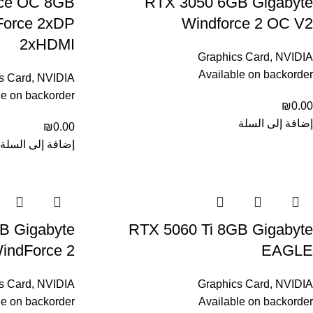
ce OC 8GB
RTX 3050 6GB Gigabyte
Force 2xDP
Windforce 2 OC V2
2xHDMI
Graphics Card
,
NVIDIA
Available on backorder
s Card
,
NVIDIA
le on backorder
₪
0.00
إضافة إلى السلة
₪
0.00
إضافة إلى السلة
B Gigabyte
RTX 5060 Ti 8GB Gigabyte
indForce 2
EAGLE
s Card
,
NVIDIA
Graphics Card
,
NVIDIA
le on backorder
Available on backorder