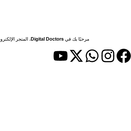
مرحبًا بك في
Digital Doctors
، المتجر الإلكت
حسابي
> حسابي
> المفضلة
> المقارنات
روابط مفيدة
> المدونة
> سياسة الاستبدال والاسترجاع