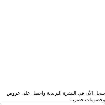
روابط مفيدة
> المدونة
> سياسة الاستبدال والاسترجاع
> معلومات الشحن والتوصيل
> الخصوصية
> شروط الاستخدام
> الأسئلة المتكررة
> عن ديجيتال دكتور
خدمة العملاء
> اتصل بنا
> ارجاع الطلب
> طلبيات الجملة
سجل الأن في النشرة البريدية واحصل على عروض
وخصومات حصرية