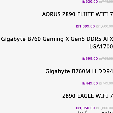
₪
620.00
₪
749.00
AORUS Z890 ELIITE WIFI 7
₪
1,099.00
₪
1,600.00
Gigabyte B760 Gaming X Gen5 DDR5 ATX
LGA1700
₪
599.00
₪
769.00
Gigabyte B760M H DDR4
₪
449.00
₪
749.00
Z890 EAGLE WIFI 7
₪
1,050.00
₪
1,600.00