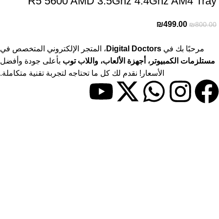
R5 5600 AMD 3.5Ghz 4.4Ghz AM4 Tray
₪
499.00
₪
800.00
مرحبًا بك في
Digital Doctors
، المتجر الإلكتروني المتخصص في
مستلزمات الكمبيوتر، أجهزة الألعاب، واللاب توب
بأعلى جودة وأفضل
الأسعار! نقدم لك كل ما تحتاجه لتجربة تقنية متكاملة.
حسابي
> حسابي
> المفضلة
> المقارنات
روابط مفيدة
> المدونة
> سياسة الاستبدال والاسترجاع