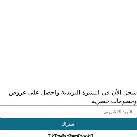
> معلومات الشحن والتوصيل
> الخصوصية
> شروط الاستخدام
> الأسئلة المتكررة
> عن ديجيتال دكتور
خدمة العملاء
> اتصل بنا
> ارجاع الطلب
> طلبيات الجملة
سجل الأن في النشرة البريدية واحصل على عروض
وخصومات حصرية
اشتراك
TikTok
Instagram
Facebook