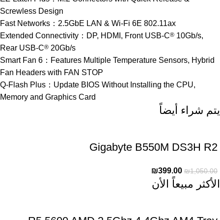
Screwless Design
Fast Networks：2.5GbE LAN & Wi-Fi 6E 802.11ax
Extended Connectivity：DP, HDMI, Front USB-C
®
10Gb/s,
Rear USB-C
®
20Gb/s
Smart Fan 6：Features Multiple Temperature Sensors, Hybrid
Fan Headers with FAN STOP
Q-Flash Plus：Update BIOS Without Installing the CPU,
Memory and Graphics Card
يتم شراء أيضاً
Gigabyte B550M DS3H R2
₪
399.00
₪
1,050.00
الأكثر مبيعاً الأن