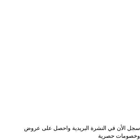
روابط مفيدة
> المدونة
> سياسة الاستبدال والاسترجاع
> معلومات الشحن والتوصيل
> الخصوصية
> شروط الاستخدام
> الأسئلة المتكررة
> عن ديجيتال دكتور
خدمة العملاء
> اتصل بنا
> ارجاع الطلب
> طلبيات الجملة
سجل الأن في النشرة البريدية واحصل على عروض
وخصومات حصرية