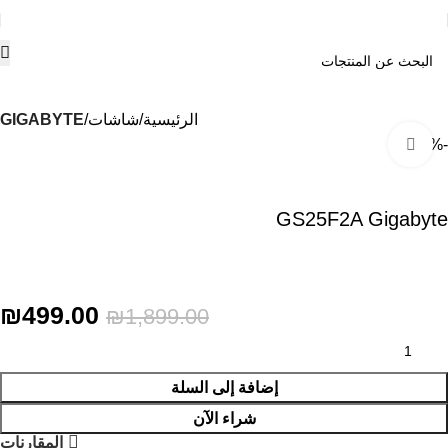
الرئيسية
شاشات
GIGABYTE
-74%
Click to enlarge
GS25F2A Gigabyte
₪
499.00
₪
1,899.00
إضافة إلى السلة
شراء الآن
المقارنات