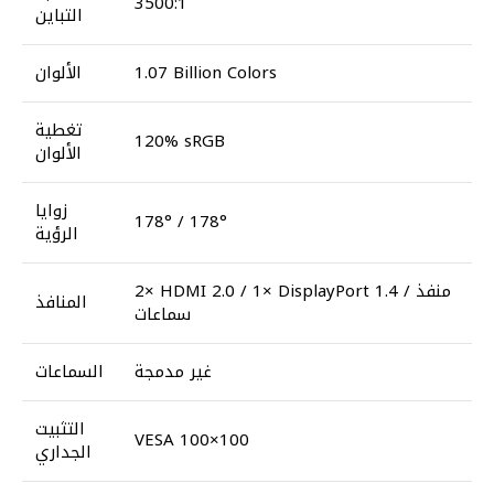
3500:1
التباين
1.07 Billion Colors
الألوان
تغطية
120% sRGB
الألوان
زوايا
178° / 178°
الرؤية
2× HDMI 2.0 / 1× DisplayPort 1.4 / منفذ
المنافذ
سماعات
غير مدمجة
السماعات
التثبيت
VESA 100×100
الجداري