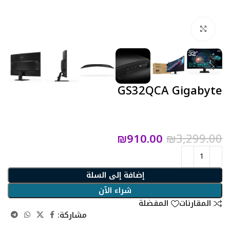
Click to enlarge
GS32QCA Gigabyte
₪
910.00
₪
3,299.00
إضافة إلى السلة
شراء الآن
المقارنات
المفضلة
مشاركة: