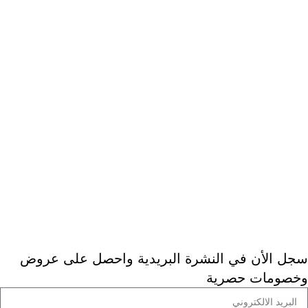
> المدونة
> سياسة الاستبدال والاسترجاع
> معلومات الشحن والتوصيل
> الخصوصية
> شروط الاستخدام
> الأسئلة المتكررة
> عن ديجيتال دكتور
خدمة العملاء
> اتصل بنا
> ارجاع الطلب
> طلبيات الجملة
سجل الأن في النشرة البريدية واحصل على عروض
وخصومات حصرية