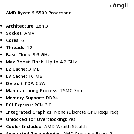
الوصف
AMD Ryzen 5 5500 Processor
Architecture:
Zen 3
Socket:
AM4
Cores:
6
Threads:
12
Base Clock:
3.6 GHz
Max Boost Clock:
Up to 4.2 GHz
L2 Cache:
3 MB
L3 Cache:
16 MB
Default TDP:
65W
Manufacturing Process:
TSMC 7nm
Memory Support:
DDR4
PCI Express:
PCIe 3.0
Integrated Graphics:
None (Discrete GPU Required)
Unlocked for Overclocking:
Yes
Cooler Included:
AMD Wraith Stealth
Supported Technologies:
AMD Precision Boost 2,