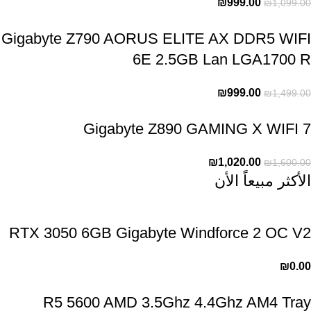
₪
999.00
₪
1,099.00
Gigabyte Z790 AORUS ELITE AX DDR5 WIFI
6E 2.5GB Lan LGA1700 R
₪
999.00
₪
1,499.00
Gigabyte Z890 GAMING X WIFI 7
₪
1,020.00
₪
1,600.00
الأكثر مبيعاً الأن
RTX 3050 6GB Gigabyte Windforce 2 OC V2
₪
0.00
R5 5600 AMD 3.5Ghz 4.4Ghz AM4 Tray