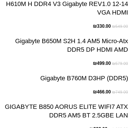
12-14 H610M H DDR4 V3 Gigabyte REV1.0
VGA HDMI
₪
330.00
₪
549.00
Gigabyte B650M S2H 1.4 AM5 Micro-Atx
DDR5 DP HDMI AMD
₪
499.00
₪
579.00
Gigabyte B760M D3HP (DDR5)
₪
466.00
₪
749.00
GIGABYTE B850 AORUS ELITE WIFI7 ATX
DDR5 AM5 BT 2.5GBE LAN