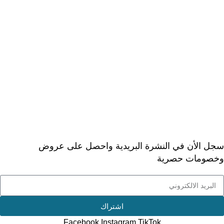
> معلومات الشحن والتوصيل
> الخصوصية
> شروط الاستخدام
> الأسئلة المتكررة
> عن ديجيتال دكتور
خدمة العملاء
> اتصل بنا
> ارجاع الطلب
> طلبيات الجملة
سجل الأن في النشرة البريدية واحصل على عروض
وخصومات حصرية
اشتراك
Facebook
Instagram
TikTok