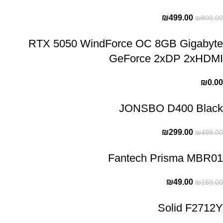
₪
499.00
₪
800.00
RTX 5050 WindForce OC 8GB Gigabyte
GeForce 2xDP 2xHDMI
₪
0.00
JONSBO D400 Black
₪
299.00
₪
499.00
Fantech Prisma MBR01
₪
49.00
₪
150.00
Solid F2712Y